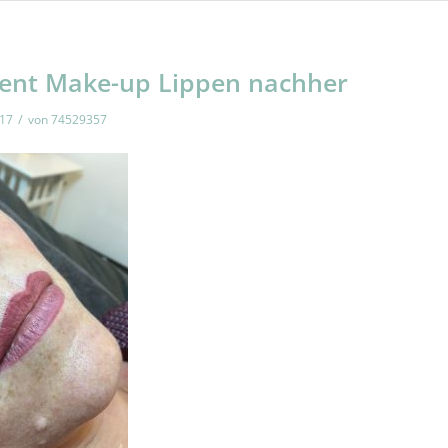
ent Make-up Lippen nachher
/
017
von
74529357